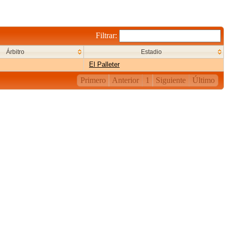
Filtrar:
Árbitro
Estadio
El Palleter
Primero
Anterior
1
Siguiente
Último