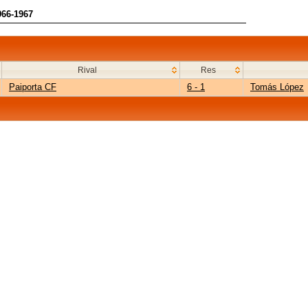
966-1967
Rival
Res
Paiporta CF
6 - 1
Tomás López