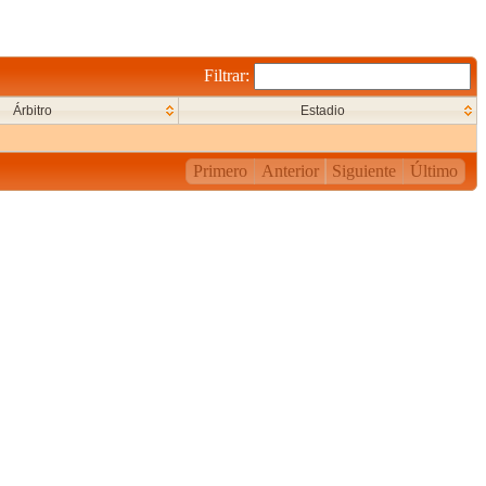
Filtrar:
Árbitro
Estadio
Primero
Anterior
Siguiente
Último