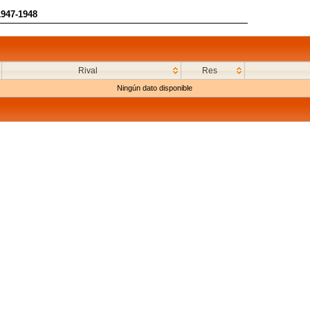
1947-1948
Rival
Res
Ningún dato disponible