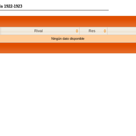
da 1922-1923
Rival
Res
Ningún dato disponible