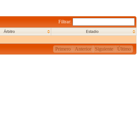
Filtrar:
Árbitro
Estadio
Primero
Anterior
Siguiente
Último