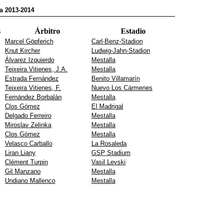
a 2013-2014
s
Árbitro
Estadio
Marcel Göpferich
Carl-Benz-Stadion
Knut Kircher
Ludwig-Jahn-Stadion
Álvarez Izquierdo
Mestalla
Teixeira Vitienes, J.A.
Mestalla
Estrada Fernández
Benito Villamarín
Teixeira Vitienes, F.
Nuevo Los Cármenes
Fernández Borbalán
Mestalla
Clos Gómez
El Madrigal
Delgado Ferreiro
Mestalla
Miroslav Zelinka
Mestalla
Clos Gómez
Mestalla
Velasco Carballo
La Rosaleda
Liran Liany
GSP Stadium
Clément Turpin
Vasil Levski
Gil Manzano
Mestalla
Undiano Mallenco
Mestalla