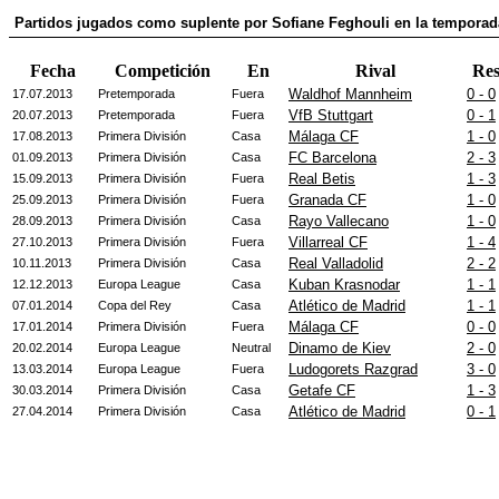
Partidos jugados como suplente por Sofiane Feghouli en la temporad
Fecha
Competición
En
Rival
Re
Waldhof Mannheim
0 - 0
17.07.2013
Pretemporada
Fuera
VfB Stuttgart
0 - 1
20.07.2013
Pretemporada
Fuera
Málaga CF
1 - 0
17.08.2013
Primera División
Casa
FC Barcelona
2 - 3
01.09.2013
Primera División
Casa
Real Betis
1 - 3
15.09.2013
Primera División
Fuera
Granada CF
1 - 0
25.09.2013
Primera División
Fuera
Rayo Vallecano
1 - 0
28.09.2013
Primera División
Casa
Villarreal CF
1 - 4
27.10.2013
Primera División
Fuera
Real Valladolid
2 - 2
10.11.2013
Primera División
Casa
Kuban Krasnodar
1 - 1
12.12.2013
Europa League
Casa
Atlético de Madrid
1 - 1
07.01.2014
Copa del Rey
Casa
Málaga CF
0 - 0
17.01.2014
Primera División
Fuera
Dinamo de Kiev
2 - 0
20.02.2014
Europa League
Neutral
Ludogorets Razgrad
3 - 0
13.03.2014
Europa League
Fuera
Getafe CF
1 - 3
30.03.2014
Primera División
Casa
Atlético de Madrid
0 - 1
27.04.2014
Primera División
Casa