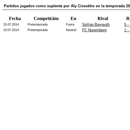
Partidos jugados como suplente por Aly Cissokho en la temporada 20
Fecha
Competición
En
Rival
R
SpVgg Bayreuth
5 -
15.07.2014
Pretemporada
Fuera
FC Nuremberg
1 -
19.07.2014
Pretemporada
Neutral