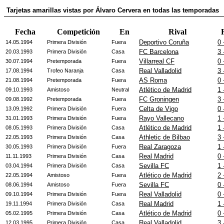
Tarjetas amarillas vistas por Álvaro Cervera en todas las temporadas
Fecha
Competición
En
Rival
Deportivo Coruña
0 
14.05.1994
Primera División
Fuera
FC Barcelona
3 
20.03.1993
Primera División
Casa
Villarreal CF
0 
30.07.1994
Pretemporada
Fuera
Real Valladolid
3 
17.08.1994
Trofeo Naranja
Casa
AS Roma
0 
21.08.1994
Pretemporada
Fuera
Atlético de Madrid
1 
09.10.1993
Amistoso
Neutral
FC Groningen
3 
09.08.1992
Pretemporada
Fuera
Celta de Vigo
0 
13.09.1992
Primera División
Fuera
Rayo Vallecano
1 
31.01.1993
Primera División
Fuera
Atlético de Madrid
1 
08.05.1993
Primera División
Casa
Athletic de Bilbao
3 
22.05.1993
Primera División
Casa
Real Zaragoza
1 
30.05.1993
Primera División
Fuera
Real Madrid
0 
11.11.1993
Primera División
Casa
Sevilla FC
1 
03.04.1994
Primera División
Casa
Atlético de Madrid
2 
22.05.1994
Amistoso
Fuera
Sevilla FC
0 
08.06.1994
Amistoso
Fuera
Real Valladolid
0 
09.10.1994
Primera División
Fuera
Real Madrid
1 
19.11.1994
Primera División
Casa
Atlético de Madrid
0 
05.02.1995
Primera División
Casa
Real Valladolid
3 
12.03.1995
Primera División
Casa