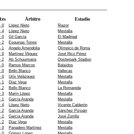
Res
Árbitro
Estadio
- 0
López Nieto
Riazor
- 4
López Nieto
Mestalla
- 0
Gil García
El Madrigal
- 2
Esquinas Torres
Mestalla
- 1
Angelo Amendolia
Olímpico de Roma
- 0
Martínez Íñiguez
José Rico Pérez
- 2
Ab Schuurmans
Oosterpark Stadion
- 0
Ramos Marcos
Balaídos
- 0
Bello Blanco
Vallecas
- 0
Urío Velázquez
Mestalla
- 1
Díaz Vega
Mestalla
- 2
Bello Blanco
La Romareda
- 3
Marín López
Mestalla
- 1
García Aranda
Mestalla
- 4
López Nieto
Vicente Calderón
- 2
García Aranda
Sánchez Pizjuán
- 2
García Aranda
José Zorrilla
- 2
Díaz Vega
Mestalla
- 0
Panadero Martínez
Mestalla
- 0
Gómez López
Mestalla