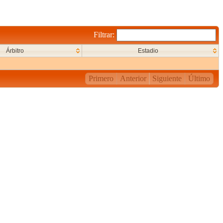
Filtrar:
Árbitro
Estadio
Primero
Anterior
Siguiente
Último