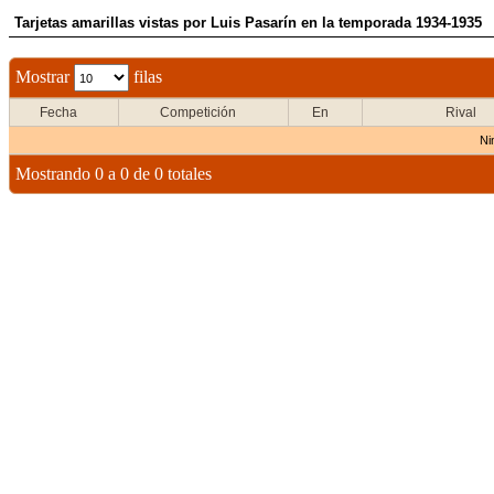
Tarjetas amarillas vistas por Luis Pasarín en la temporada 1934-1935
Mostrar
filas
Fecha
Competición
En
Rival
Ni
Mostrando 0 a 0 de 0 totales