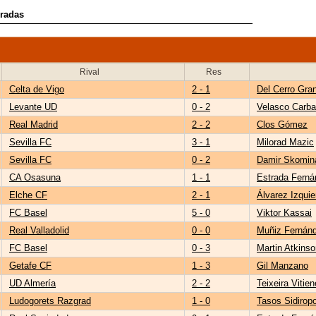
oradas
Rival
Res
Celta de Vigo
2 - 1
Del Cerro Gra
Levante UD
0 - 2
Velasco Carba
Real Madrid
2 - 2
Clos Gómez
Sevilla FC
3 - 1
Milorad Mazic
Sevilla FC
0 - 2
Damir Skomin
CA Osasuna
1 - 1
Estrada Fern
Elche CF
2 - 1
Álvarez Izquie
FC Basel
5 - 0
Viktor Kassai
Real Valladolid
0 - 0
Muñiz Fernán
FC Basel
0 - 3
Martin Atkinso
Getafe CF
1 - 3
Gil Manzano
UD Almería
2 - 2
Teixeira Vitien
Ludogorets Razgrad
1 - 0
Tasos Sidirop