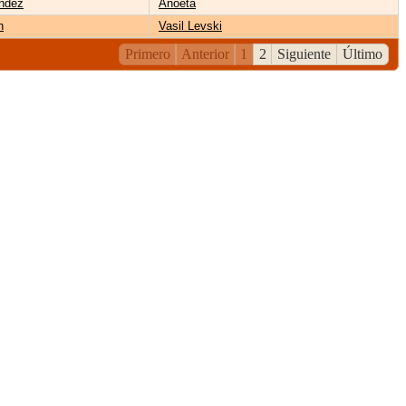
ández
Anoeta
n
Vasil Levski
Primero
Anterior
1
2
Siguiente
Último