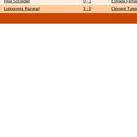
Real Sociedad
0 - 1
Estrada Fern
Ludogorets Razgrad
3 - 0
Clément Turpi