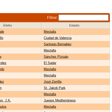
Filtrar:
Árbitro
Estadio
nde
Mestalla
llo
Ciudad de Valencia
Santiago Bernabéu
Mestalla
a
Sánchez Pizjuán
ández
El Sadar
rdo
Mestalla
Mestalla
dez
José Zorrilla
n
St. Jakob Park
Mestalla
es, J.A.
Juegos Mediterráneos
oulos
Mestalla