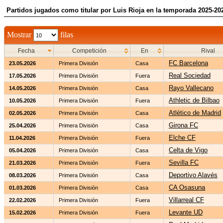
Partidos jugados como titular por Luis Rioja en la temporada 2025-20
Mostrar
filas
Fecha
Competición
En
Rival
FC Barcelona
23.05.2026
Primera División
Casa
Real Sociedad
17.05.2026
Primera División
Fuera
Rayo Vallecano
14.05.2026
Primera División
Casa
Athletic de Bilbao
10.05.2026
Primera División
Fuera
Atlético de Madrid
02.05.2026
Primera División
Casa
Girona FC
25.04.2026
Primera División
Casa
Elche CF
11.04.2026
Primera División
Fuera
Celta de Vigo
05.04.2026
Primera División
Casa
Sevilla FC
21.03.2026
Primera División
Fuera
Deportivo Alavés
08.03.2026
Primera División
Casa
CA Osasuna
01.03.2026
Primera División
Casa
Villarreal CF
22.02.2026
Primera División
Fuera
Levante UD
15.02.2026
Primera División
Fuera