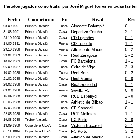
Partidos jugados como titular por José Miguel Torres en todas las t
Fecha
Competición
En
Rival
Res
Albacete Balompié
0 - 1
08.09.1991
Primera División
Fuera
Deportivo Coruña
2 - 1
31.08.1991
Primera División
Casa
CD Logroñés
0 - 1
28.10.1990
Primera División
Casa
CD Tenerife
1 - 1
19.05.1991
Primera División
Fuera
Atlético de Madrid
0 - 2
29.10.1988
Primera División
Fuera
Real Zaragoza
2 - 2
29.01.1989
Primera División
Casa
FC Barcelona
1 - 1
18.02.1989
Primera División
Casa
Celta de Vigo
3 - 3
06.09.1987
Primera División
Fuera
Real Betis
0 - 2
10.02.1988
Primera División
Fuera
Real Murcia
0 - 0
21.02.1988
Primera División
Fuera
Real Sociedad
0 - 1
28.02.1988
Primera División
Casa
Sevilla FC
0 - 0
09.04.1988
Primera División
Fuera
RCD Espanyol
2 - 0
16.04.1988
Primera División
Casa
Athletic de Bilbao
1 - 1
01.05.1988
Primera División
Fuera
CE Sabadell
0 - 1
15.05.1988
Primera División
Fuera
RCD Mallorca
1 - 1
22.05.1988
Primera División
Casa
FC Porto
2 - 0
19.08.1988
Trofeo Naranja
Casa
Victoria Bucarest
3 - 1
13.09.1989
Copa de la UEFA
Casa
FC Porto
3 - 2
01.11.1989
Copa de la UEFA
Casa
Atlético de Madrid
1 - 3
02.09.1989
Primera División
Casa