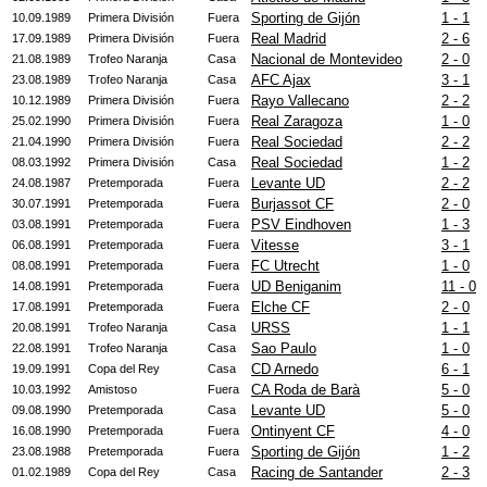
Sporting de Gijón
1 - 1
10.09.1989
Primera División
Fuera
Real Madrid
2 - 6
17.09.1989
Primera División
Fuera
Nacional de Montevideo
2 - 0
21.08.1989
Trofeo Naranja
Casa
AFC Ajax
3 - 1
23.08.1989
Trofeo Naranja
Casa
Rayo Vallecano
2 - 2
10.12.1989
Primera División
Fuera
Real Zaragoza
1 - 0
25.02.1990
Primera División
Fuera
Real Sociedad
2 - 2
21.04.1990
Primera División
Fuera
Real Sociedad
1 - 2
08.03.1992
Primera División
Casa
Levante UD
2 - 2
24.08.1987
Pretemporada
Fuera
Burjassot CF
2 - 0
30.07.1991
Pretemporada
Fuera
PSV Eindhoven
1 - 3
03.08.1991
Pretemporada
Fuera
Vitesse
3 - 1
06.08.1991
Pretemporada
Fuera
FC Utrecht
1 - 0
08.08.1991
Pretemporada
Fuera
UD Beniganim
11 - 0
14.08.1991
Pretemporada
Fuera
Elche CF
2 - 0
17.08.1991
Pretemporada
Fuera
URSS
1 - 1
20.08.1991
Trofeo Naranja
Casa
Sao Paulo
1 - 0
22.08.1991
Trofeo Naranja
Casa
CD Arnedo
6 - 1
19.09.1991
Copa del Rey
Casa
CA Roda de Barà
5 - 0
10.03.1992
Amistoso
Fuera
Levante UD
5 - 0
09.08.1990
Pretemporada
Casa
Ontinyent CF
4 - 0
16.08.1990
Pretemporada
Fuera
Sporting de Gijón
1 - 2
23.08.1988
Pretemporada
Fuera
Racing de Santander
2 - 3
01.02.1989
Copa del Rey
Casa