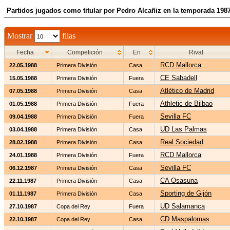
Partidos jugados como titular por Pedro Alcañiz en la temporada 198
Mostrar
filas
Fecha
Competición
En
Rival
RCD Mallorca
22.05.1988
Primera División
Casa
CE Sabadell
15.05.1988
Primera División
Fuera
Atlético de Madrid
07.05.1988
Primera División
Casa
Athletic de Bilbao
01.05.1988
Primera División
Fuera
Sevilla FC
09.04.1988
Primera División
Fuera
UD Las Palmas
03.04.1988
Primera División
Casa
Real Sociedad
28.02.1988
Primera División
Casa
RCD Mallorca
24.01.1988
Primera División
Fuera
Sevilla FC
06.12.1987
Primera División
Casa
CA Osasuna
22.11.1987
Primera División
Casa
Sporting de Gijón
01.11.1987
Primera División
Casa
UD Salamanca
27.10.1987
Copa del Rey
Fuera
CD Maspalomas
22.10.1987
Copa del Rey
Casa