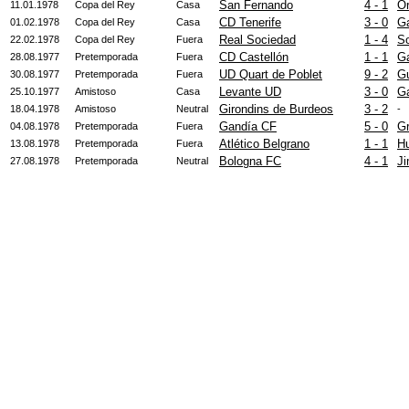
San Fernando
4 - 1
Or
11.01.1978
Copa del Rey
Casa
CD Tenerife
3 - 0
Ga
01.02.1978
Copa del Rey
Casa
Real Sociedad
1 - 4
So
22.02.1978
Copa del Rey
Fuera
CD Castellón
1 - 1
Ga
28.08.1977
Pretemporada
Fuera
UD Quart de Poblet
9 - 2
G
30.08.1977
Pretemporada
Fuera
Levante UD
3 - 0
Ga
25.10.1977
Amistoso
Casa
Girondins de Burdeos
3 - 2
18.04.1978
Amistoso
Neutral
-
Gandía CF
5 - 0
Gr
04.08.1978
Pretemporada
Fuera
Atlético Belgrano
1 - 1
H
13.08.1978
Pretemporada
Fuera
Bologna FC
4 - 1
J
27.08.1978
Pretemporada
Neutral