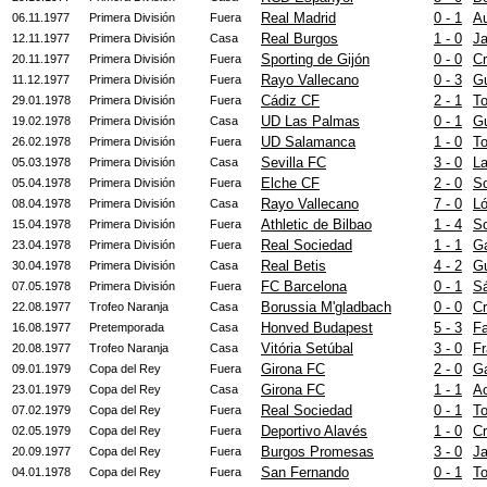
Real Madrid
0 - 1
A
06.11.1977
Primera División
Fuera
Real Burgos
1 - 0
Ja
12.11.1977
Primera División
Casa
Sporting de Gijón
0 - 0
Cr
20.11.1977
Primera División
Fuera
Rayo Vallecano
0 - 3
G
11.12.1977
Primera División
Fuera
Cádiz CF
2 - 1
T
29.01.1978
Primera División
Fuera
UD Las Palmas
0 - 1
G
19.02.1978
Primera División
Casa
UD Salamanca
1 - 0
T
26.02.1978
Primera División
Fuera
Sevilla FC
3 - 0
La
05.03.1978
Primera División
Casa
Elche CF
2 - 0
S
05.04.1978
Primera División
Fuera
Rayo Vallecano
7 - 0
L
08.04.1978
Primera División
Casa
Athletic de Bilbao
1 - 4
So
15.04.1978
Primera División
Fuera
Real Sociedad
1 - 1
Ga
23.04.1978
Primera División
Fuera
Real Betis
4 - 2
G
30.04.1978
Primera División
Casa
FC Barcelona
0 - 1
S
07.05.1978
Primera División
Fuera
Borussia M'gladbach
0 - 0
Cr
22.08.1977
Trofeo Naranja
Casa
Honved Budapest
5 - 3
F
16.08.1977
Pretemporada
Casa
Vitória Setúbal
3 - 0
Fr
20.08.1977
Trofeo Naranja
Casa
Girona FC
2 - 0
Ga
09.01.1979
Copa del Rey
Fuera
Girona FC
1 - 1
A
23.01.1979
Copa del Rey
Casa
Real Sociedad
0 - 1
T
07.02.1979
Copa del Rey
Fuera
Deportivo Alavés
1 - 0
Cr
02.05.1979
Copa del Rey
Fuera
Burgos Promesas
3 - 0
Ja
20.09.1977
Copa del Rey
Fuera
San Fernando
0 - 1
T
04.01.1978
Copa del Rey
Fuera