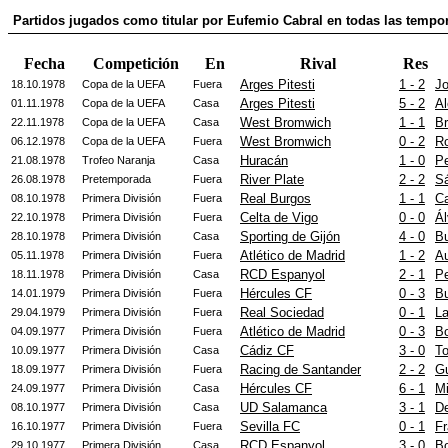
Partidos jugados como titular por Eufemio Cabral en todas las tempo
Fecha
Competición
En
Rival
Res
Arges Pitesti
1 - 2
J
18.10.1978
Copa de la UEFA
Fuera
Arges Pitesti
5 - 2
Al
01.11.1978
Copa de la UEFA
Casa
West Bromwich
1 - 1
Br
22.11.1978
Copa de la UEFA
Casa
West Bromwich
0 - 2
Ro
06.12.1978
Copa de la UEFA
Fuera
Huracán
1 - 0
P
21.08.1978
Trofeo Naranja
Casa
River Plate
2 - 2
S
26.08.1978
Pretemporada
Fuera
Real Burgos
1 - 1
Ca
08.10.1978
Primera División
Fuera
Celta de Vigo
0 - 0
Á
22.10.1978
Primera División
Fuera
Sporting de Gijón
4 - 0
B
28.10.1978
Primera División
Casa
Atlético de Madrid
1 - 2
A
05.11.1978
Primera División
Fuera
RCD Espanyol
2 - 1
P
18.11.1978
Primera División
Casa
Hércules CF
0 - 3
B
14.01.1979
Primera División
Fuera
Real Sociedad
0 - 1
La
29.04.1979
Primera División
Fuera
Atlético de Madrid
0 - 3
Bo
04.09.1977
Primera División
Fuera
Cádiz CF
3 - 0
T
10.09.1977
Primera División
Casa
Racing de Santander
2 - 2
G
18.09.1977
Primera División
Fuera
Hércules CF
6 - 1
Mi
24.09.1977
Primera División
Casa
UD Salamanca
3 - 1
De
08.10.1977
Primera División
Casa
Sevilla FC
0 - 1
Fr
16.10.1977
Primera División
Fuera
RCD Espanyol
3 - 0
Bo
29.10.1977
Primera División
Casa