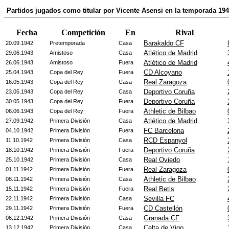
Partidos jugados como titular por Vicente Asensi en la temporada 19
Fecha
Competición
En
Rival
Barakaldo CF
20.09.1942
Pretemporada
Casa
Atlético de Madrid
29.06.1943
Amistoso
Casa
Atlético de Madrid
26.06.1943
Amistoso
Fuera
CD Alcoyano
25.04.1943
Copa del Rey
Fuera
Real Zaragoza
16.05.1943
Copa del Rey
Casa
Deportivo Coruña
23.05.1943
Copa del Rey
Casa
Deportivo Coruña
30.05.1943
Copa del Rey
Fuera
Athletic de Bilbao
06.06.1943
Copa del Rey
Fuera
Atlético de Madrid
27.09.1942
Primera División
Casa
FC Barcelona
04.10.1942
Primera División
Fuera
RCD Espanyol
11.10.1942
Primera División
Casa
Deportivo Coruña
18.10.1942
Primera División
Fuera
Real Oviedo
25.10.1942
Primera División
Casa
Real Zaragoza
01.11.1942
Primera División
Fuera
Athletic de Bilbao
08.11.1942
Primera División
Casa
Real Betis
15.11.1942
Primera División
Fuera
Sevilla FC
22.11.1942
Primera División
Casa
CD Castellón
29.11.1942
Primera División
Fuera
Granada CF
06.12.1942
Primera División
Casa
Celta de Vigo
13.12.1942
Primera División
Casa