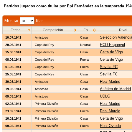
Partidos jugados como titular por Epi Fernández en la temporada 194
Mostrar
filas
Fecha
Competición
En
Rival
Selección Valenci
10.07.1941
Amistoso
Casa
RCD Espanyol
29.06.1941
Copa del Rey
Neutral
Celta de Vigo
15.06.1941
Copa del Rey
Casa
Celta de Vigo
08.06.1941
Copa del Rey
Fuera
Sevilla FC
01.06.1941
Copa del Rey
Fuera
Sevilla FC
25.05.1941
Copa del Rey
Casa
Real Madrid
30.03.1941
Amistoso
Casa
Atlético de Madrid
19.03.1941
Amistoso
Casa
UDLG
09.03.1941
Amistoso
Casa
Real Madrid
02.03.1941
Primera División
Casa
Real Murcia
23.02.1941
Primera División
Fuera
Celta de Vigo
16.02.1941
Primera División
Casa
Real Oviedo
09.02.1941
Primera División
Fuera