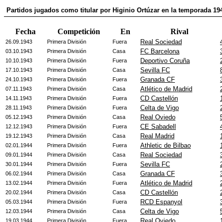
Partidos jugados como titular por Higinio Ortúzar en la temporada 19
Fecha
Competición
En
Rival
Real Sociedad
26.09.1943
Primera División
Fuera
FC Barcelona
03.10.1943
Primera División
Casa
Deportivo Coruña
10.10.1943
Primera División
Fuera
Sevilla FC
17.10.1943
Primera División
Casa
Granada CF
24.10.1943
Primera División
Fuera
Atlético de Madrid
07.11.1943
Primera División
Casa
CD Castellón
14.11.1943
Primera División
Fuera
Celta de Vigo
28.11.1943
Primera División
Fuera
Real Oviedo
05.12.1943
Primera División
Casa
CE Sabadell
12.12.1943
Primera División
Fuera
Real Madrid
19.12.1943
Primera División
Casa
Athletic de Bilbao
02.01.1944
Primera División
Fuera
Real Sociedad
09.01.1944
Primera División
Casa
Sevilla FC
30.01.1944
Primera División
Fuera
Granada CF
06.02.1944
Primera División
Casa
Atlético de Madrid
13.02.1944
Primera División
Fuera
CD Castellón
20.02.1944
Primera División
Casa
RCD Espanyol
05.03.1944
Primera División
Fuera
Celta de Vigo
12.03.1944
Primera División
Casa
Real Oviedo
19.03.1944
Primera División
Fuera