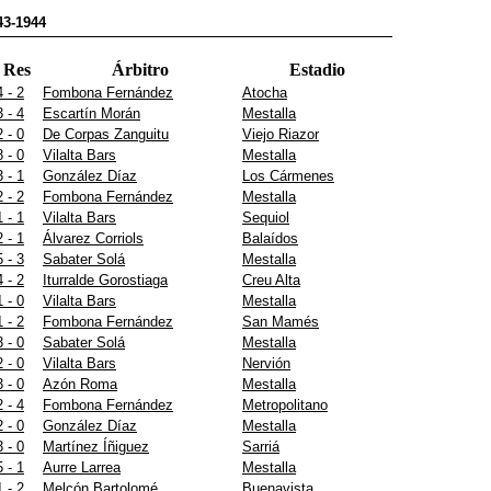
43-1944
Res
Árbitro
Estadio
4 - 2
Fombona Fernández
Atocha
3 - 4
Escartín Morán
Mestalla
2 - 0
De Corpas Zanguitu
Viejo Riazor
8 - 0
Vilalta Bars
Mestalla
3 - 1
González Díaz
Los Cármenes
2 - 2
Fombona Fernández
Mestalla
1 - 1
Vilalta Bars
Sequiol
2 - 1
Álvarez Corriols
Balaídos
5 - 3
Sabater Solá
Mestalla
4 - 2
Iturralde Gorostiaga
Creu Alta
1 - 0
Vilalta Bars
Mestalla
1 - 2
Fombona Fernández
San Mamés
3 - 0
Sabater Solá
Mestalla
2 - 0
Vilalta Bars
Nervión
3 - 0
Azón Roma
Mestalla
2 - 4
Fombona Fernández
Metropolitano
2 - 0
González Díaz
Mestalla
3 - 0
Martínez Íñiguez
Sarriá
5 - 1
Aurre Larrea
Mestalla
1 - 2
Melcón Bartolomé
Buenavista