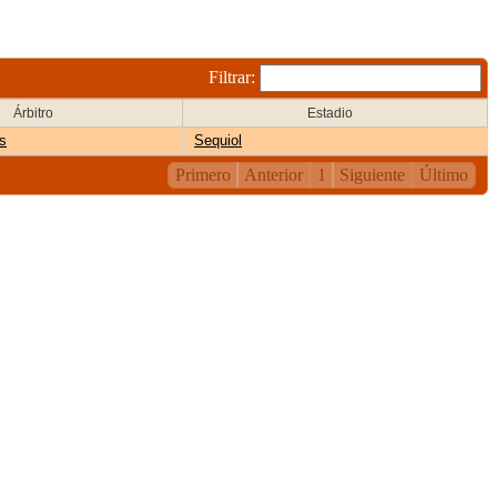
Filtrar:
Árbitro
Estadio
s
Sequiol
Primero
Anterior
1
Siguiente
Último