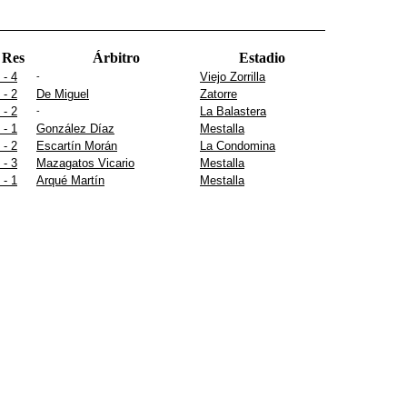
Res
Árbitro
Estadio
 - 4
Viejo Zorrilla
-
 - 2
De Miguel
Zatorre
 - 2
La Balastera
-
 - 1
González Díaz
Mestalla
 - 2
Escartín Morán
La Condomina
 - 3
Mazagatos Vicario
Mestalla
 - 1
Arqué Martín
Mestalla