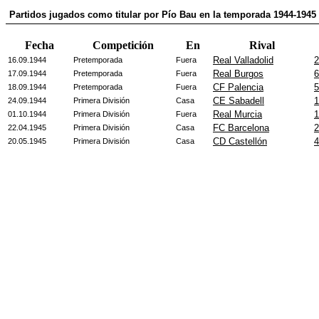
Partidos jugados como titular por Pío Bau en la temporada 1944-1945
Fecha
Competición
En
Rival
Real Valladolid
2
16.09.1944
Pretemporada
Fuera
Real Burgos
6
17.09.1944
Pretemporada
Fuera
CF Palencia
5
18.09.1944
Pretemporada
Fuera
CE Sabadell
1
24.09.1944
Primera División
Casa
Real Murcia
1
01.10.1944
Primera División
Fuera
FC Barcelona
2
22.04.1945
Primera División
Casa
CD Castellón
4
20.05.1945
Primera División
Casa