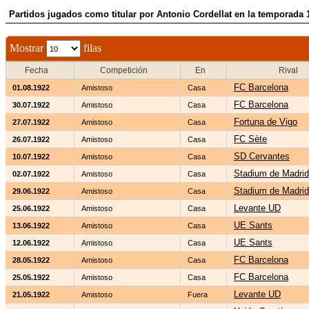
Partidos jugados como titular por Antonio Cordellat en la temporada 
Mostrar
filas
Fecha
Competición
En
Rival
FC Barcelona
01.08.1922
Amistoso
Casa
FC Barcelona
30.07.1922
Amistoso
Casa
Fortuna de Vigo
27.07.1922
Amistoso
Casa
FC Sète
26.07.1922
Amistoso
Casa
SD Cervantes
10.07.1922
Amistoso
Casa
Stadium de Madrid
02.07.1922
Amistoso
Casa
Stadium de Madrid
29.06.1922
Amistoso
Casa
Levante UD
25.06.1922
Amistoso
Casa
UE Sants
13.06.1922
Amistoso
Casa
UE Sants
12.06.1922
Amistoso
Casa
FC Barcelona
28.05.1922
Amistoso
Casa
FC Barcelona
25.05.1922
Amistoso
Casa
Levante UD
21.05.1922
Amistoso
Fuera