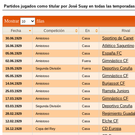
Partidos jugados como titular por José Suay en todas las temporadas
Mostrar
filas
Fecha
Competición
En
Rival
Sporting de Canet
30.06.1929
Amistoso
Casa
Atlético Saguntino
16.06.1929
Amistoso
Casa
España FC
05.06.1929
Amistoso
Casa
Gimnástico CF
02.06.1929
Amistoso
Fuera
Deportivo Coruña
19.05.1929
Segunda División
Fuera
Gimnástico CF
05.05.1929
Amistoso
Casa
Burjassot CF
14.04.1929
Amistoso
Casa
Rampla Juniors
25.03.1929
Amistoso
Casa
Gimnástico CF
17.03.1929
Amistoso
Casa
Deportivo Coruña
03.03.1929
Segunda División
Casa
Regimiento Guadal
28.02.1929
Amistoso
Casa
Elche CF
12.02.1929
Amistoso
Casa
CD Europa
16.12.1928
Copa del Rey
Casa