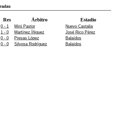
oradas
Res
Árbitro
Estadio
0 - 1
Miró Pastor
Nuevo Castalia
1 - 0
Martínez Íñiguez
José Rico Pérez
0 - 0
Presas López
Balaídos
0 - 0
Silvosa Rodríguez
Balaídos