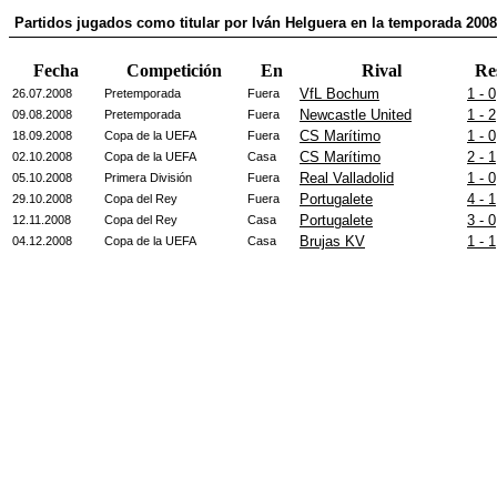
Partidos jugados como titular por Iván Helguera en la temporada 200
Fecha
Competición
En
Rival
Re
VfL Bochum
1 - 0
26.07.2008
Pretemporada
Fuera
Newcastle United
1 - 2
09.08.2008
Pretemporada
Fuera
CS Marítimo
1 - 0
18.09.2008
Copa de la UEFA
Fuera
CS Marítimo
2 - 1
02.10.2008
Copa de la UEFA
Casa
Real Valladolid
1 - 0
05.10.2008
Primera División
Fuera
Portugalete
4 - 1
29.10.2008
Copa del Rey
Fuera
Portugalete
3 - 0
12.11.2008
Copa del Rey
Casa
Brujas KV
1 - 1
04.12.2008
Copa de la UEFA
Casa