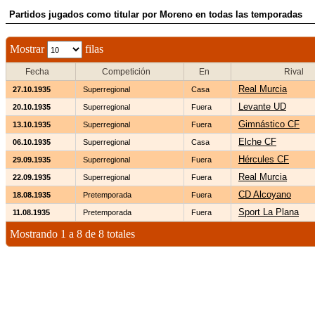
Partidos jugados como titular por Moreno en todas las temporadas
Mostrar
filas
Fecha
Competición
En
Rival
Real Murcia
27.10.1935
Superregional
Casa
Levante UD
20.10.1935
Superregional
Fuera
Gimnástico CF
13.10.1935
Superregional
Fuera
Elche CF
06.10.1935
Superregional
Casa
Hércules CF
29.09.1935
Superregional
Fuera
Real Murcia
22.09.1935
Superregional
Fuera
CD Alcoyano
18.08.1935
Pretemporada
Fuera
Sport La Plana
11.08.1935
Pretemporada
Fuera
Mostrando 1 a 8 de 8 totales