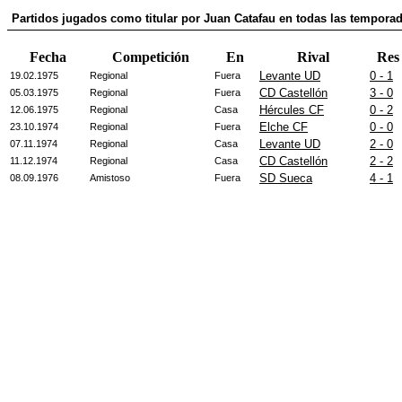
Partidos jugados como titular por Juan Catafau en todas las tempora
Fecha
Competición
En
Rival
Res
Levante UD
0 - 1
19.02.1975
Regional
Fuera
CD Castellón
3 - 0
05.03.1975
Regional
Fuera
Hércules CF
0 - 2
12.06.1975
Regional
Casa
Elche CF
0 - 0
23.10.1974
Regional
Fuera
Levante UD
2 - 0
07.11.1974
Regional
Casa
CD Castellón
2 - 2
11.12.1974
Regional
Casa
SD Sueca
4 - 1
08.09.1976
Amistoso
Fuera