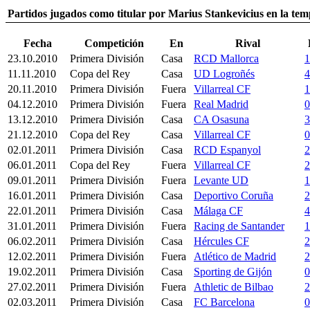
Partidos jugados como titular por Marius Stankevicius en la te
Fecha
Competición
En
Rival
23.10.2010
Primera División
Casa
RCD Mallorca
1
11.11.2010
Copa del Rey
Casa
UD Logroñés
4
20.11.2010
Primera División
Fuera
Villarreal CF
1
04.12.2010
Primera División
Fuera
Real Madrid
0
13.12.2010
Primera División
Casa
CA Osasuna
3
21.12.2010
Copa del Rey
Casa
Villarreal CF
0
02.01.2011
Primera División
Casa
RCD Espanyol
2
06.01.2011
Copa del Rey
Fuera
Villarreal CF
2
09.01.2011
Primera División
Fuera
Levante UD
1
16.01.2011
Primera División
Casa
Deportivo Coruña
2
22.01.2011
Primera División
Casa
Málaga CF
4
31.01.2011
Primera División
Fuera
Racing de Santander
1
06.02.2011
Primera División
Casa
Hércules CF
2
12.02.2011
Primera División
Fuera
Atlético de Madrid
2
19.02.2011
Primera División
Casa
Sporting de Gijón
0
27.02.2011
Primera División
Fuera
Athletic de Bilbao
2
02.03.2011
Primera División
Casa
FC Barcelona
0