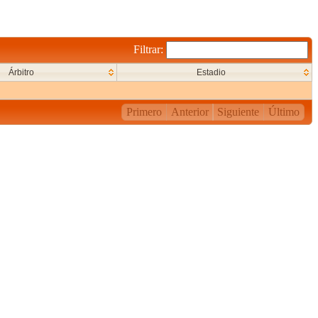
Filtrar:
Árbitro
Estadio
Primero
Anterior
Siguiente
Último