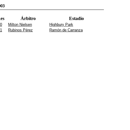
003
es
Árbitro
Estadio
 0
Milton Nielsen
Highbury Park
 1
Rubinos Pérez
Ramón de Carranza