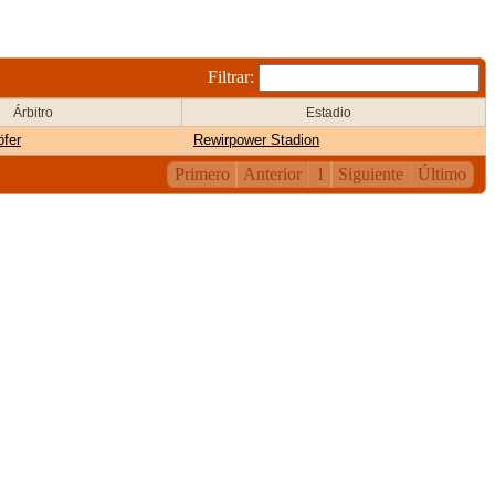
Filtrar:
Árbitro
Estadio
öfer
Rewirpower Stadion
Primero
Anterior
1
Siguiente
Último