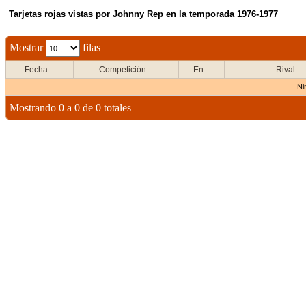
Tarjetas rojas vistas por Johnny Rep en la temporada 1976-1977
Mostrar
filas
Fecha
Competición
En
Rival
Ni
Mostrando 0 a 0 de 0 totales