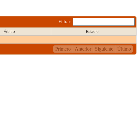
Filtrar:
Árbitro
Estadio
Primero
Anterior
Siguiente
Último