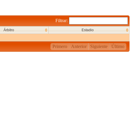
Filtrar:
Árbitro
Estadio
Primero
Anterior
Siguiente
Último