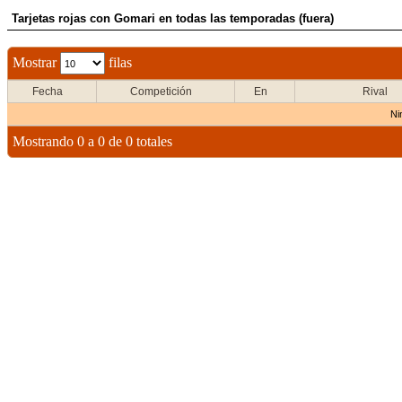
Tarjetas rojas con Gomari en todas las temporadas (fuera)
Mostrar
filas
Fecha
Competición
En
Rival
Ni
Mostrando 0 a 0 de 0 totales