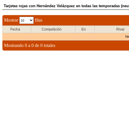
Tarjetas rojas con Hernández Velázquez en todas las temporadas (neut
Mostrar
filas
Fecha
Competición
En
Rival
Ni
Mostrando 0 a 0 de 0 totales