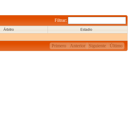
Filtrar:
Árbitro
Estadio
Primero
Anterior
Siguiente
Último