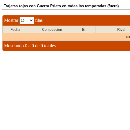
Tarjetas rojas con Guerra Prieto en todas las temporadas (fuera)
Mostrar
filas
Fecha
Competición
En
Rival
Ni
Mostrando 0 a 0 de 0 totales