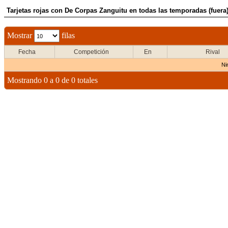
Tarjetas rojas con De Corpas Zanguitu en todas las temporadas (fuera
Mostrar
filas
Fecha
Competición
En
Rival
Ni
Mostrando 0 a 0 de 0 totales