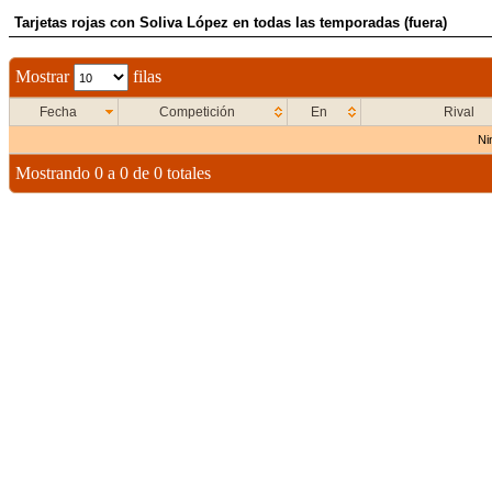
Tarjetas rojas con Soliva López en todas las temporadas (fuera)
Mostrar
filas
Fecha
Competición
En
Rival
Ni
Mostrando 0 a 0 de 0 totales