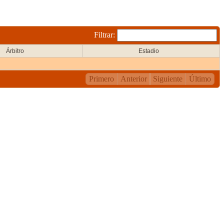
Filtrar:
Árbitro
Estadio
Primero
Anterior
Siguiente
Último