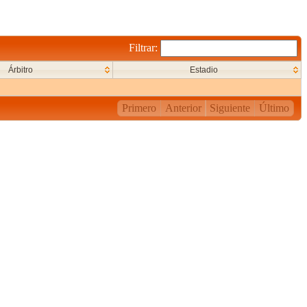
Filtrar:
Árbitro
Estadio
Primero
Anterior
Siguiente
Último