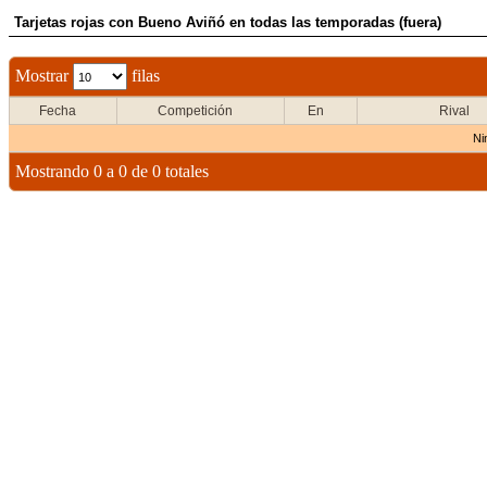
Tarjetas rojas con Bueno Aviñó en todas las temporadas (fuera)
Mostrar
filas
Fecha
Competición
En
Rival
Ni
Mostrando 0 a 0 de 0 totales