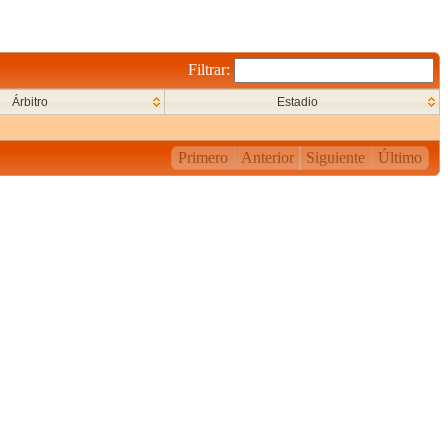
Filtrar:
Árbitro
Estadio
Primero
Anterior
Siguiente
Último