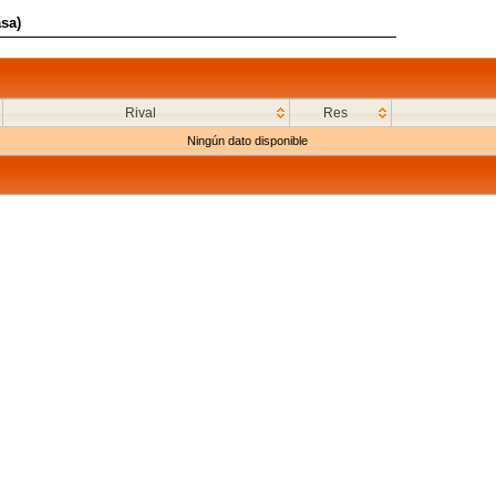
sa)
Rival
Res
Ningún dato disponible