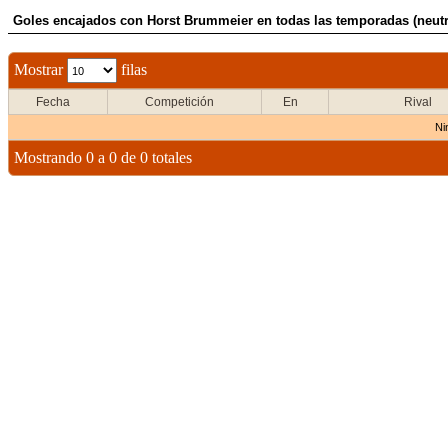
Goles encajados con Horst Brummeier en todas las temporadas (neutr
Mostrar
filas
Fecha
Competición
En
Rival
Ni
Mostrando 0 a 0 de 0 totales