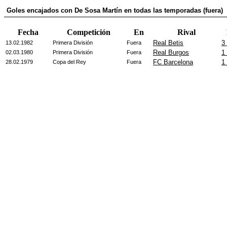
Goles encajados con De Sosa Martín en todas las temporadas (fuera)
Fecha
Competición
En
Rival
Real Betis
3 
13.02.1982
Primera División
Fuera
Real Burgos
1 
02.03.1980
Primera División
Fuera
FC Barcelona
1 
28.02.1979
Copa del Rey
Fuera