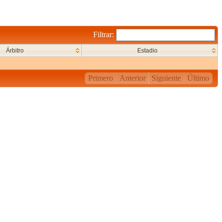
Filtrar:
Árbitro
Estadio
Primero
Anterior
Siguiente
Último