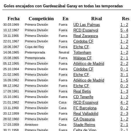
Goles encajados con Gardeazábal Garay en todas las temporadas
Fecha
Competición
En
Rival
Res
UD Las Palmas
1 - 2
30.03.1969
Primera División
Fuera
RCD Espanyol
5 - 4
10.12.1967
Primera División
Fuera
Real Zaragoza
1 - 3
19.11.1966
Primera División
Fuera
Córdoba CF
1 - 2
22.01.1967
Primera División
Fuera
Elche CF
1 - 2
18.06.1967
Copa del Rey
Fuera
Tottenham
1 - 2
14.08.1965
Pretemporada
Neutral
Málaga CF
2 - 1
15.08.1965
Pretemporada
Fuera
Atlético de Madrid
2 - 2
05.12.1965
Primera División
Fuera
Córdoba CF
0 - 1
25.10.1964
Primera División
Fuera
Elche CF
3 - 1
21.02.1965
Primera División
Fuera
Atlético de Madrid
1 - 5
16.09.1962
Primera División
Fuera
Elche CF
0 - 2
08.12.1962
Primera División
Fuera
Real Betis
1 - 3
17.09.1961
Primera División
Fuera
CD Tenerife
1 - 2
15.10.1961
Primera División
Fuera
RCD Espanyol
4 - 2
21.01.1962
Primera División
Casa
FC Barcelona
0 - 2
13.11.1960
Primera División
Casa
Real Valladolid
2 - 3
20.12.1959
Primera División
Fuera
CA Osasuna
1 - 2
28.02.1960
Primera División
Fuera
Stade Reims
2 - 1
17.03.1959
Amistoso
Casa
Celta de Vigo
2 - 1
30.11.1958
Primera División
Fuera