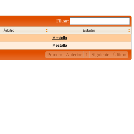
Filtrar:
Árbitro
Estadio
Mestalla
Mestalla
Primero
Anterior
1
Siguiente
Último