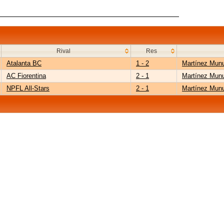
Rival
Res
Atalanta BC
1 - 2
Martínez Mun
AC Fiorentina
2 - 1
Martínez Mun
NPFL All-Stars
2 - 1
Martínez Mun