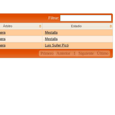
Filtrar:
Árbitro
Estadio
uera
Mestalla
uera
Mestalla
uera
Luis Suñer Picó
Primero
Anterior
1
Siguiente
Último