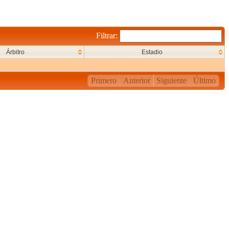
Filtrar:
Árbitro
Estadio
Primero
Anterior
Siguiente
Último