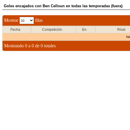
Goles encajados con Ben Celloun en todas las temporadas (fuera)
Mostrar
filas
Fecha
Competición
En
Rival
Ni
Mostrando 0 a 0 de 0 totales