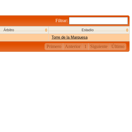
Filtrar:
Árbitro
Estadio
Torre de la Marquesa
Primero
Anterior
1
Siguiente
Último